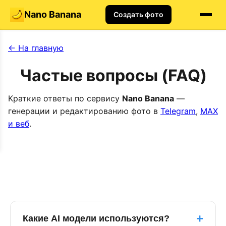
Nano Banana
Создать фото
← На главную
Частые вопросы (FAQ)
Краткие ответы по сервису
Nano Banana
—
генерации и редактированию фото в
Telegram
,
MAX
и веб
.
+
Какие AI модели используются?