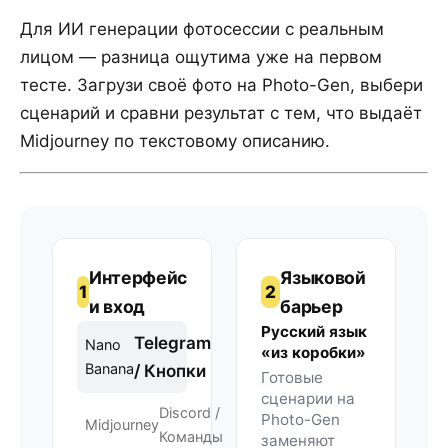
Для ИИ генерации фотосессии с реальным
лицом — разница ощутима уже на первом
тесте. Загрузи своё фото на Photo-Gen, выбери
сценарий и сравни результат с тем, что выдаёт
Midjourney по текстовому описанию.
Интерфейс
Языковой
1
2
и вход
барьер
Русский язык
Telegram
Nano
«из коробки»
Banana
/ Кнопки
Готовые
сценарии на
Discord /
Photo-Gen
Midjourney
Команды
заменяют