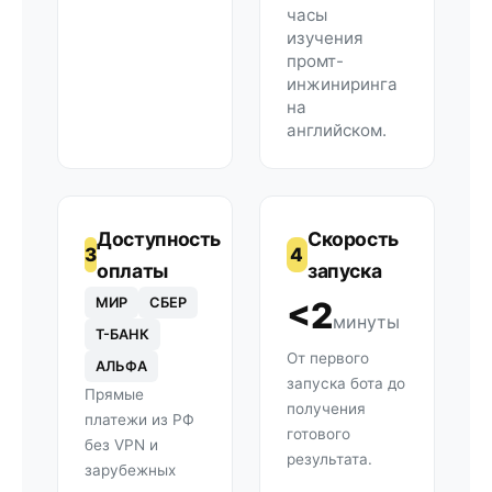
часы
изучения
промт-
инжиниринга
на
английском.
Доступность
Скорость
3
4
оплаты
запуска
МИР
СБЕР
<2
минуты
Т-БАНК
От первого
АЛЬФА
запуска бота до
Прямые
получения
платежи из РФ
готового
без VPN и
результата.
зарубежных