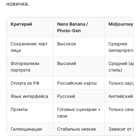
новичка.
Критерий
Nano Banana /
Midjourney
Photo-Gen
Сохранение черт
Высокое
Среднее
лица
(интерпретаци
Фотореализм
Высокий
Средний (арт-
портрета
стиль)
Оплата из РФ
Российские карты
Только заруб
Язык интерфейса
Русский
Английский
Промты
Готовые сценарии +
Только свои
свои
Галлюцинации
Стабильно низкие
Зависит от за